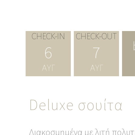
CHECK-IN
CHECK-OUT
6
7
ΑΥΓ
ΑΥΓ
Deluxe σουίτα
Διακοσμημένα με λιτή πολυτ