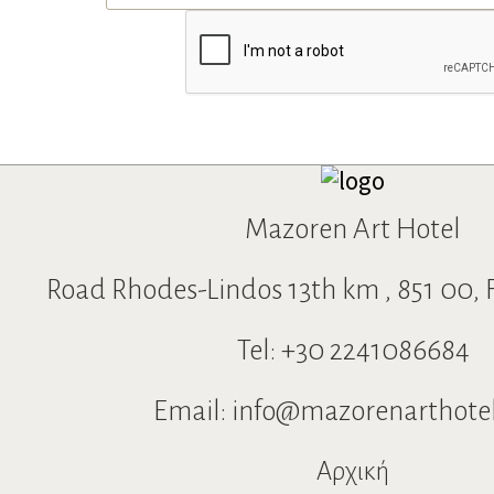
μπαλκόνι εξαιρετική. Το προσωπικό
εξαιρετική θεα
πρόθυμο και εξυπηρετικό. Θα το
το φαληρακι απ
συνιστούσα ανεπιφύλακτα.
Θα ξανά εμένα ε
Mazoren Art Hotel
Road Rhodes-Lindos 13th km , 851 00, F
Tel:
+30 2241086684
Email:
info@mazorenarthote
Αρχική